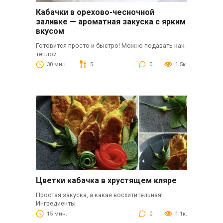
Кабачки в орехово-чесночной
заливке — ароматная закуска с ярким
вкусом
Готовится просто и быстро! Можно подавать как
тёплой
30 мин.
5
0
1.5к.
Цветки кабачка в хрустящем кляре
Простая закуска, а какая восхитительная!
Ингредиенты
15 мин.
0
1.1к.