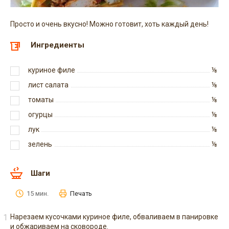
Просто и очень вкусно! Можно готовит, хоть каждый день!
Ингредиенты
куриное филе
⅛
лист салата
⅛
томаты
⅛
огурцы
⅛
лук
⅛
зелень
⅛
Шаги
15 мин.
Печать
Нарезаем кусочками куриное филе, обваливаем в панировке
и обжариваем на сковороде.