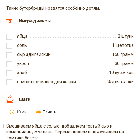
Такие бутерброды нравятся особенно детям.
Ингредиенты
яйца
2
штуки
соль
1
щепотка
сыр адыгейский
150
грамм
укроп
30
грамм
хлеб
10
кусочков
сливочное масло для жарки
⅛
для жарки
Шаги
10 мин.
Печать
Смешиваем яйца с солью, добавляем тертый сыр и
измельченную зелень. Перемешиваем и намазываем на
ломтики багета.