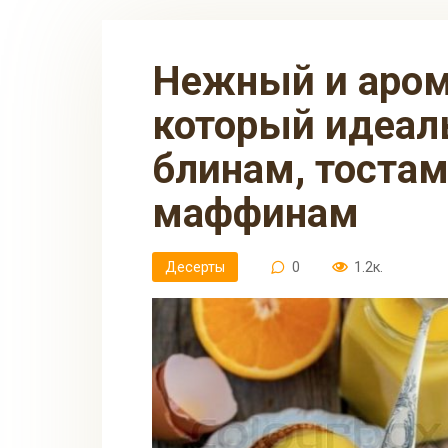
Нежный и ароматный крем,
который идеал
блинам, тостам
маффинам
Десерты
0
1.2к.