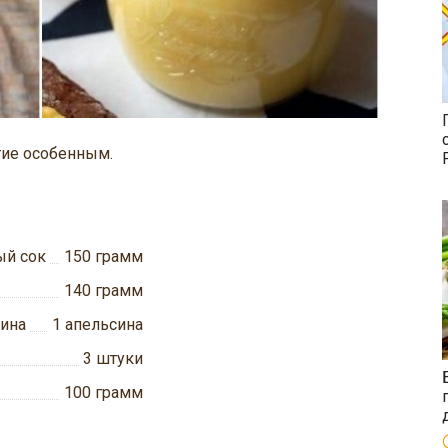
тие особенным.
й сок
150
грамм
140
грамм
сина
1
апельсина
3
штуки
100
грамм