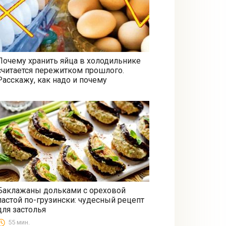
Почему хранить яйца в холодильнике
считается пережитком прошлого.
Все
Расскажу, как надо и почему
Баклажаны дольками с ореховой
пастой по-грузински: чудесный рецепт
Закуски
для застолья
55 мин.