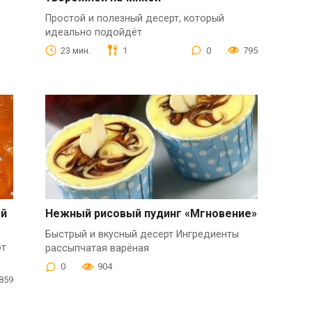
Простой и полезный десерт, который
идеально подойдёт
23 мин.
1
0
795
ый
Нежный рисовый пудинг «Мгновение»
Быстрый и вкусный десерт Ингредиенты
от
рассыпчатая варёная
0
904
859