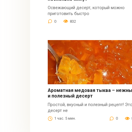
Освежающий десерт, который можно
приготовить быстро
0
832
Ароматная медовая тыква – нежн
и полезный десерт
Простой, вкусный и полезный рецепт! Эт
десерт не
1 час. 5 мин.
0