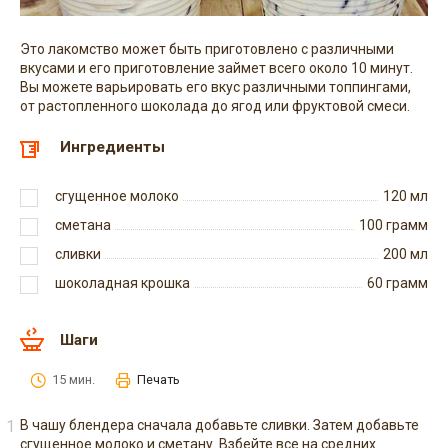
Это лакомство может быть приготовлено с различными
вкусами и его приготовление займет всего около 10 минут.
Вы можете варьировать его вкус различными топпингами,
от растопленного шоколада до ягод или фруктовой смеси.
Ингредиенты
сгущенное молоко
120
мл
сметана
100
грамм
сливки
200
мл
шоколадная крошка
60
грамм
Шаги
15 мин.
Печать
В чашу блендера сначала добавьте сливки. Затем добавьте
сгущенное молоко и сметану. Взбейте все на средних