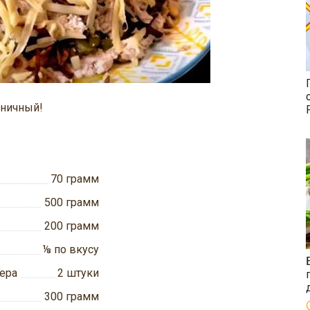
дничный!
70
грамм
500
грамм
200
грамм
⅛
по вкусу
ера
2
штуки
300
грамм