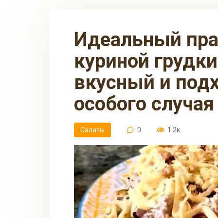
Идеальный праздничный салат из
куриной грудки
вкусный и под
особого случая
Салаты
0
1.2к.