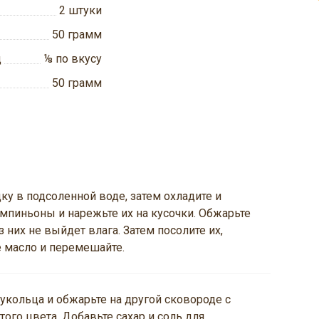
2
штуки
50
грамм
ц
⅛
по вкусу
50
грамм
ку в подсоленной воде, затем охладите и
мпиньоны и нарежьте их на кусочки. Обжарьте
з них не выйдет влага. Затем посолите их,
е масло и перемешайте.
лукольца и обжарьте на другой сковороде с
ого цвета. Добавьте сахар и соль для