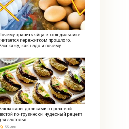
Почему хранить яйца в холодильнике
считается пережитком прошлого.
Все
Расскажу, как надо и почему
Баклажаны дольками с ореховой
пастой по-грузински: чудесный рецепт
Закуски
для застолья
55 мин.