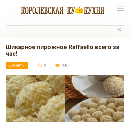
Перейти
к
контенту
Поиск:
Шикарное пирожное Raffaello всего за
час!
Десерты
0
882