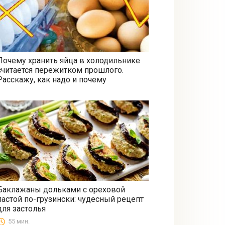
Почему хранить яйца в холодильнике
считается пережитком прошлого.
Все
Расскажу, как надо и почему
Баклажаны дольками с ореховой
пастой по-грузински: чудесный рецепт
Закуски
для застолья
55 мин.