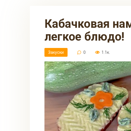
Кабачковая намазка — вкусное и
легкое блюдо!
Закуски
0
1.1к.