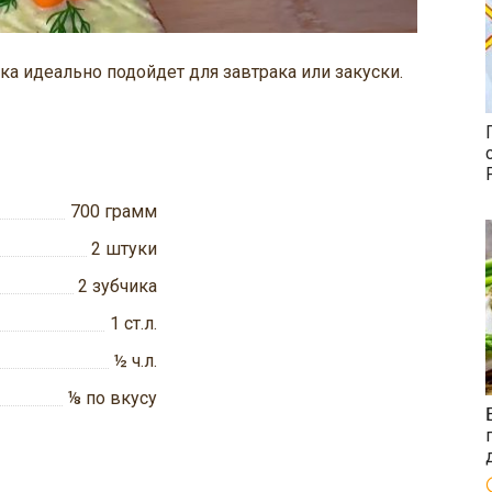
ка идеально подойдет для завтрака или закуски.
700
грамм
2
штуки
2
зубчика
1
ст.л.
½
ч.л.
⅛
по вкусу