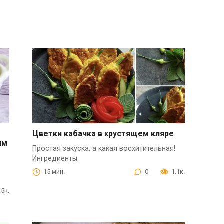
Цветки кабачка в хрустящем кляре
им
Простая закуска, а какая восхитительная!
Ингредиенты
15 мин.
0
1.1к.
.5к.