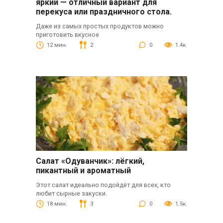
яркий — отличный вариант для
перекуса или праздничного стола.
Даже из самых простых продуктов можно
приготовить вкусное
12 мин.
2
0
1.4к.
Салат «Одуванчик»: лёгкий,
пикантный и ароматный
Этот салат идеально подойдёт для всех, кто
любит сырные закуски.
18 мин.
3
0
1.5к.