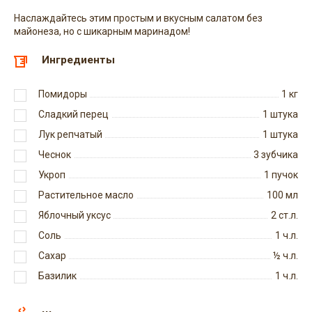
Наслаждайтесь этим простым и вкусным салатом без
майонеза, но с шикарным маринадом!
Ингредиенты
Помидоры
1
кг
Сладкий перец
1
штука
Лук репчатый
1
штука
Чеснок
3
зубчика
Укроп
1
пучок
Растительное масло
100
мл
Яблочный уксус
2
ст.л.
Соль
1
ч.л.
Сахар
½
ч.л.
Базилик
1
ч.л.