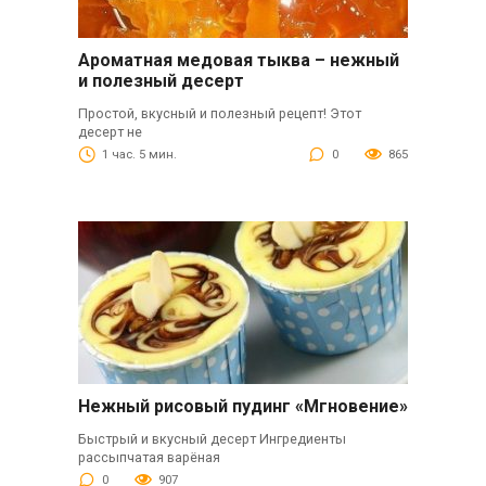
Ароматная медовая тыква – нежный
и полезный десерт
Простой, вкусный и полезный рецепт! Этот
десерт не
1 час. 5 мин.
0
865
Нежный рисовый пудинг «Мгновение»
Быстрый и вкусный десерт Ингредиенты
рассыпчатая варёная
0
907