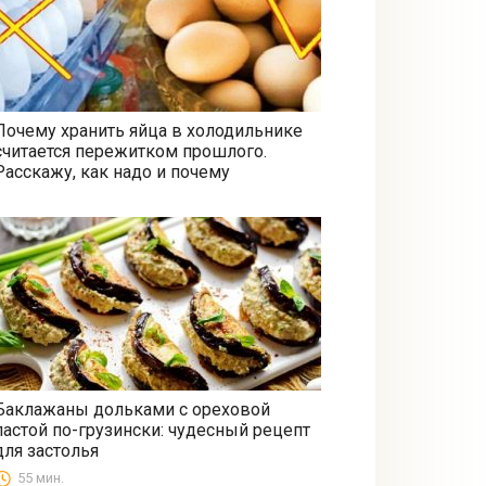
Почему хранить яйца в холодильнике
считается пережитком прошлого.
Все
Расскажу, как надо и почему
Баклажаны дольками с ореховой
пастой по-грузински: чудесный рецепт
Закуски
для застолья
55 мин.