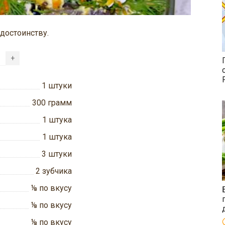
 достоинству.
+
1
штуки
300
грамм
1
штука
1
штука
3
штуки
2
зубчика
⅛
по вкусу
⅛
по вкусу
⅛
по вкусу