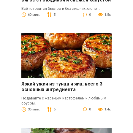
Всё готовится быстро и без лишних хлопот.
60 мин.
5
0
1.5к.
Яркий ужин из тунца и яиц: всего 3
основных ингредиента
Подавайте с жареным картофелем и любимым
соусом.
35 мин.
5
0
1.4к.