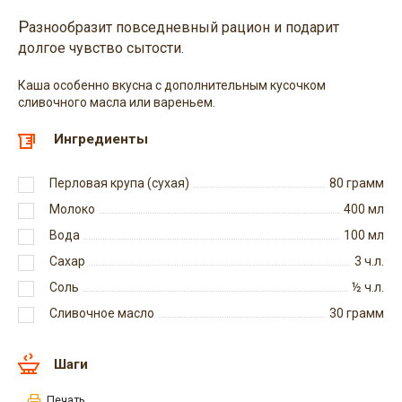
Р
азнообразит повседневный рацион и подарит
долгое чувство сытости.
Каша особенно вкусна с дополнительным кусочком
сливочного масла или вареньем.
Ингредиенты
Перловая крупа (сухая)
80
грамм
Молоко
400
мл
Вода
100
мл
Сахар
3
ч.л.
Соль
½
ч.л.
Сливочное масло
30
грамм
Шаги
Печать