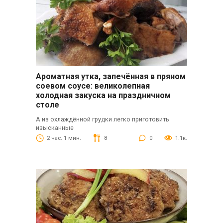
Ароматная утка, запечённая в пряном
соевом соусе: великолепная
холодная закуска на праздничном
столе
А из охлаждённой грудки легко приготовить
изысканные
2 час. 1 мин.
8
0
1.1к.