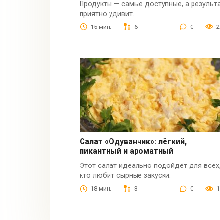
Продукты — самые доступные, а результ
приятно удивит.
15 мин.
6
0
2
Салат «Одуванчик»: лёгкий,
пикантный и ароматный
Этот салат идеально подойдёт для всех
кто любит сырные закуски.
18 мин.
3
0
1