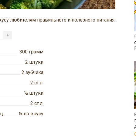
вкусу любителям правильного и полезного питания.
+
300
грамм
2
штуки
2
зубчика
2
ст.л.
½
штуки
2
ст.л.
ец
⅛
по вкусу