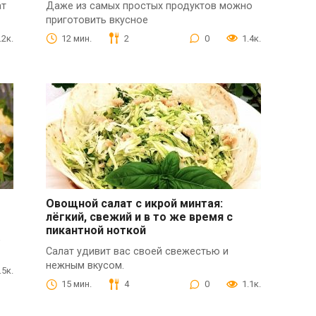
ат
Даже из самых простых продуктов можно
приготовить вкусное
.2к.
12 мин.
2
0
1.4к.
Овощной салат с икрой минтая:
лёгкий, свежий и в то же время с
пикантной ноткой
,
Салат удивит вас своей свежестью и
нежным вкусом.
.5к.
15 мин.
4
0
1.1к.