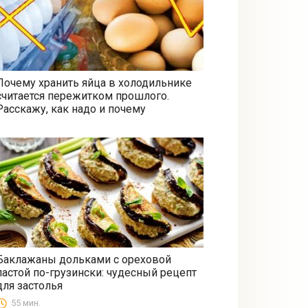
Почему хранить яйца в холодильнике
считается пережитком прошлого.
Все
Расскажу, как надо и почему
Баклажаны дольками с ореховой
пастой по-грузински: чудесный рецепт
Закуски
для застолья
55 мин.