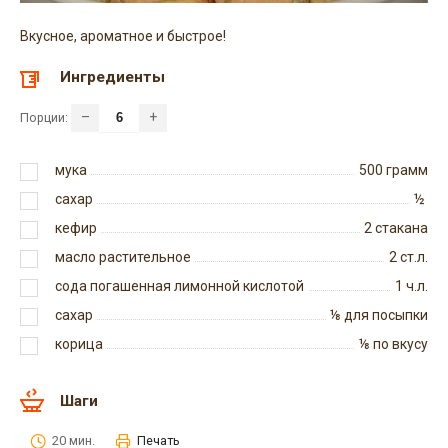
Вкусное, ароматное и быстрое!
Ингредиенты
–
+
Порции:
мука
500
грамм
сахар
½
кефир
2
стакана
масло растительное
2
ст.л.
сода погашенная лимонной кислотой
1
ч.л.
сахар
⅛
для посыпки
корица
⅛
по вкусу
Шаги
20 мин.
Печать