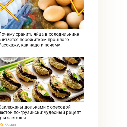
Почему хранить яйца в холодильнике
считается пережитком прошлого.
Все
Расскажу, как надо и почему
Баклажаны дольками с ореховой
пастой по-грузински: чудесный рецепт
Закуски
для застолья
55 мин.