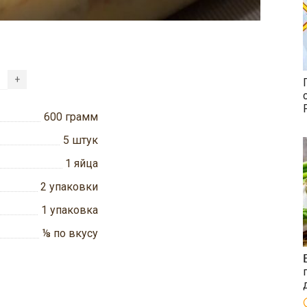
+
600
грамм
5
штук
1
яйца
2
упаковки
1
упаковка
⅛
по вкусу