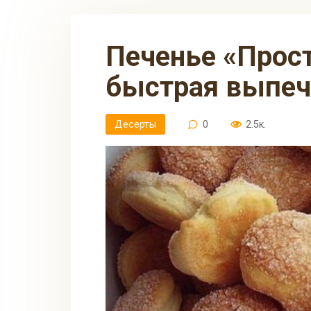
Печенье «Пpocтoe». Самая
быстрая выпеч
Десерты
0
2.5к.