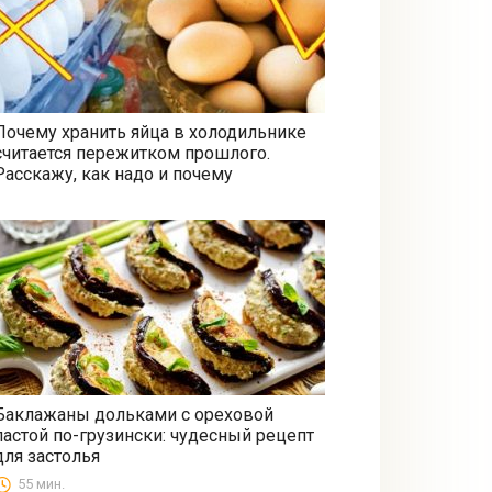
Почему хранить яйца в холодильнике
считается пережитком прошлого.
Все
Расскажу, как надо и почему
Баклажаны дольками с ореховой
пастой по-грузински: чудесный рецепт
Закуски
для застолья
55 мин.