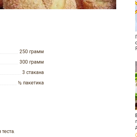
250
грамм
300
грамм
3
стакана
½
пакетика
теста.