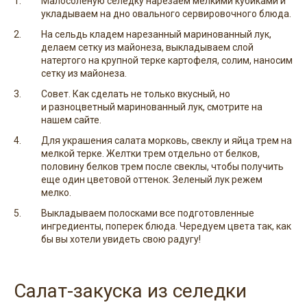
Малосоленую селедку нарезаем мелкими кубиками и
укладываем на дно овального сервировочного блюда.
На сельдь кладем нарезанный маринованный лук,
делаем сетку из майонеза, выкладываем слой
натертого на крупной терке картофеля, солим, наносим
сетку из майонеза.
Совет. Как сделать не только вкусный, но
и разноцветный маринованный лук, смотрите на
нашем сайте.
Для украшения салата морковь, свеклу и яйца трем на
мелкой терке. Желтки трем отдельно от белков,
половину белков трем после свеклы, чтобы получить
еще один цветовой оттенок. Зеленый лук режем
мелко.
Выкладываем полосками все подготовленные
ингредиенты, поперек блюда. Чередуем цвета так, как
бы вы хотели увидеть свою радугу!
Салат-закуска из селедки