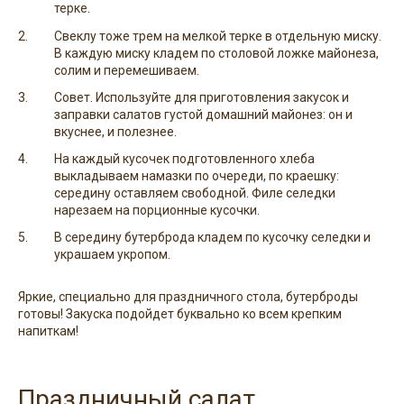
терке.
Свеклу тоже трем на мелкой терке в отдельную миску.
В каждую миску кладем по столовой ложке майонеза,
солим и перемешиваем.
Совет. Используйте для приготовления закусок и
заправки салатов густой домашний майонез: он и
вкуснее, и полезнее.
На каждый кусочек подготовленного хлеба
выкладываем намазки по очереди, по краешку:
середину оставляем свободной. Филе селедки
нарезаем на порционные кусочки.
В середину бутерброда кладем по кусочку селедки и
украшаем укропом.
Яркие, специально для праздничного стола, бутерброды
готовы! Закуска подойдет буквально ко всем крепким
напиткам!
Праздничный салат