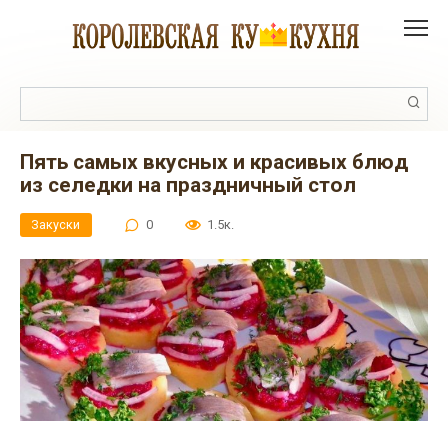
Перейти
к
контенту
Поиск:
Пять самых вкусных и красивых блюд
из селедки на праздничный стол
Закуски
0
1.5к.