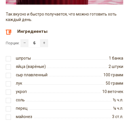
Так вкусно и быстро получается, что можно готовить хоть
каждый день.
Ингредиенты
–
+
Порции:
шпроты
1
банка
яйца (варёные)
2
штуки
сыр плавленный
100
грамм
лук
50
грамм
укроп
10
веточек
соль
½
ч.л.
перец
¼
ч.л.
майонез
3
ст.л.