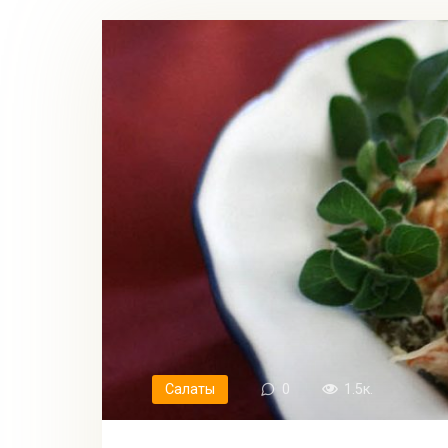
Салаты
0
1.5к.