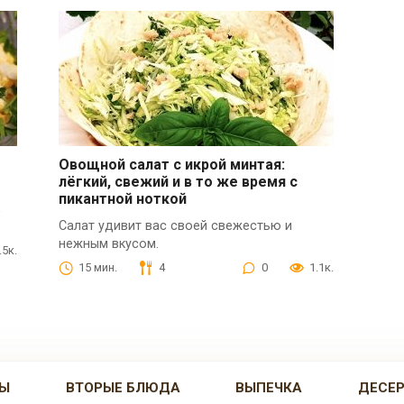
Овощной салат с икрой минтая:
лёгкий, свежий и в то же время с
пикантной ноткой
,
Салат удивит вас своей свежестью и
нежным вкусом.
.5к.
15 мин.
4
0
1.1к.
Ы
ВТОРЫЕ БЛЮДА
ВЫПЕЧКА
ДЕСЕ