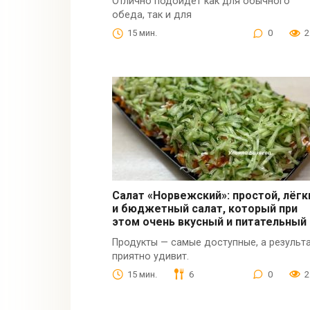
Отлично подойдёт как для обычного
обеда, так и для
15 мин.
0
2
Салат «Норвежский»: простой, лёгк
и бюджетный салат, который при
этом очень вкусный и питательный
Продукты — самые доступные, а результ
приятно удивит.
15 мин.
6
0
2