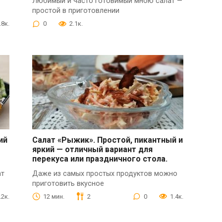
Любимый и часто готовимый мною салат —
простой в приготовлении
.8к.
0
2.1к.
ий
Салат «Рыжик». Простой, пикантный и
яркий — отличный вариант для
перекуса или праздничного стола.
ат
Даже из самых простых продуктов можно
приготовить вкусное
.2к.
12 мин.
2
0
1.4к.