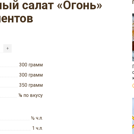
иентов
+
300
грамм
300
грамм
350
грамм
⅛
по вкусу
½
ч.л.
1
ч.л.