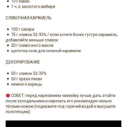
10 г какао
1 ч. л. молотого имбиря
СЛИВОЧНАЯ КАРАМЕЛЬ
100 г сахара
75 г сливок 32-35% / если хотите более густую карамель,
добавляйте меньше сливок
20 г сливочного масла
щепотка соли для соленой карамели
ДЕКОРИРОВАНИЕ
50 г сливок 32-35%
50 г ореха пекан
немного корицы
СОВЕТ: перед нарезанием чизкейку лучше дать отойти
после холодильника и нарезать его рекомендую сильно
тёплым ножом (подержите под горячей водой и высушите
полотенцем).