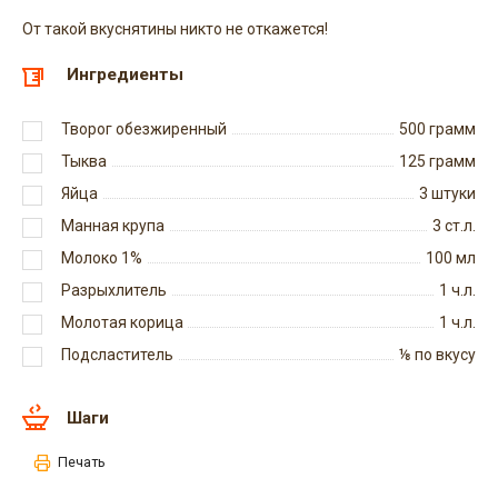
От такой вкуснятины никто не откажется!
Ингредиенты
Творог обезжиренный
500
грамм
Тыква
125
грамм
Яйца
3
штуки
Манная крупа
3
ст.л.
Молоко 1%
100
мл
Разрыхлитель
1
ч.л.
Молотая корица
1
ч.л.
Подсластитель
⅛
по вкусу
Шаги
Печать