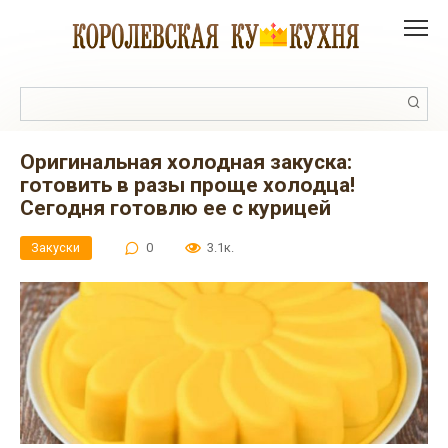
Перейти
к
контенту
Поиск:
Оригинальная холодная закуска:
готовить в разы проще холодца!
Сегодня готовлю ее с курицей
Закуски
0
3.1к.