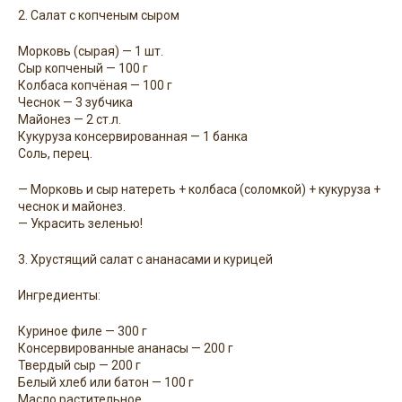
2. Салат с копченым сыром
Морковь (сырая) — 1 шт.
Сыр копченый — 100 г
Колбаса копчёная — 100 г
Чеснок — 3 зубчика
Майонез — 2 ст.л.
Кукуруза консервированная — 1 банка
Соль, перец.
— Морковь и сыр натереть + колбаса (соломкой) + кукуруза +
чеснок и майонез.
— Украсить зеленью!
3. Хрустящий салат с ананасами и курицей
Ингредиенты:
Куриное филе — 300 г
Консервированные ананасы — 200 г
Твердый сыр — 200 г
Белый хлеб или батон — 100 г
Масло растительное