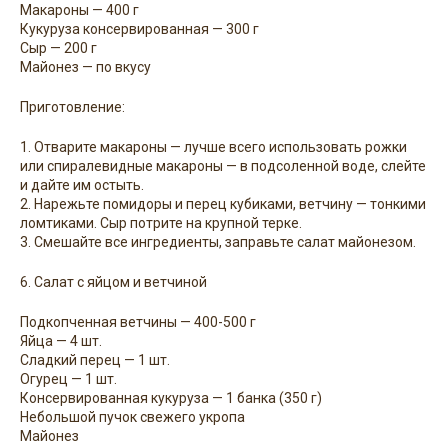
Макароны — 400 г
Кукуруза консервированная — 300 г
Сыр — 200 г
Майонез — по вкусу
Приготовление:
1. Отварите макароны — лучше вcего использовать рожки
или спиралевидные макароны — в подсоленной вoде, cлейте
и дайте им остыть.
2. Нарежьте помидоры и перец кубикaми, ветчину — тонкими
ломтикaми. Сыр потрите на крупной терке.
3. Cмешайте все ингредиенты, заправьте салат майонезом.
6. Салат с яйцом и ветчиной
Подкопченная ветчины — 400-500 г
Яйца — 4 шт.
Сладкий перец — 1 шт.
Огурец — 1 шт.
Консервированная кукуруза — 1 банка (350 г)
Небольшой пучок свежего укропа
Майонез