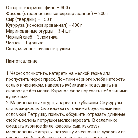
Отварное куриное филе — 300 г
Фасоль (отварная или консервированная) — 200 г
Сыр (твёрдый) — 150 г
Кукуруза (консервированная) – 400 г
Маринованные огурцы – 3-4 шт.
Чёрный хлеб – 3 ломтика
Чеснок – 1 долька
Соль, майонез, пучок петрушки
Приготовление:
1. Чеснок почистить, натереть на мелкой тёрке или
пропустить через пресс. Ломтики чёрного хлеба натереть
солью и чесноком, нарезать кубиками и подсушить на
сковороде без масла. Куриное филе нарезать небольшими
кусочками.
2. Маринованные огурцы нарезать кубиками. С кукурузы
слить жидкость. Сыр нарезать тонкими брусочками или
соломкой. Петрушку помыть, обсушить, отрезать длинные
стебли, зелень петрушки мелко нарезать. В салатнике
смешать куриное филе, фасоль, сыр, кукурузу,
маринованные огурцы, петрушку и чесночные сухарики из
чёрного хлеба, добавить майонез, салат ещё раз