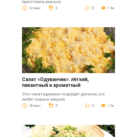
приготовить вкусное
12 мин.
2
0
1.4к.
Салат «Одуванчик»: лёгкий,
пикантный и ароматный
Этот салат идеально подойдёт для всех, кто
любит сырные закуски.
18 мин.
3
0
1.5к.