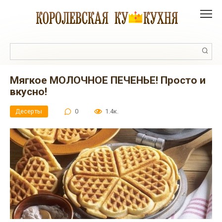
Перейти
к
контенту
Поиск:
Мягкое МОЛОЧНОЕ ПЕЧЕНЬЕ! Просто и
вкусно!
Десерты
0
1.4к.