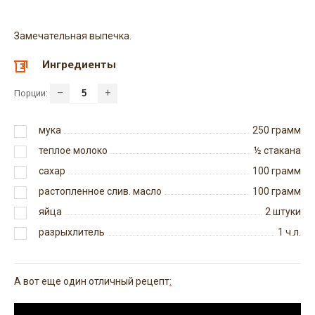
Замечательная выпечка.
Ингредиенты
–
+
Порции:
мука
250
грамм
теплое молоко
½
стакана
сахар
100
грамм
растопленное слив. масло
100
грамм
яйца
2
штуки
разрыхлитель
1
ч.л.
А вот еще один отличный рецепт
: