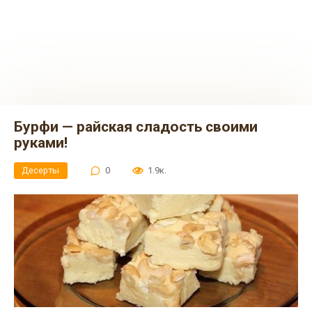
Бypфи — райская сладость своими
руками!
Десерты
0
1.9к.