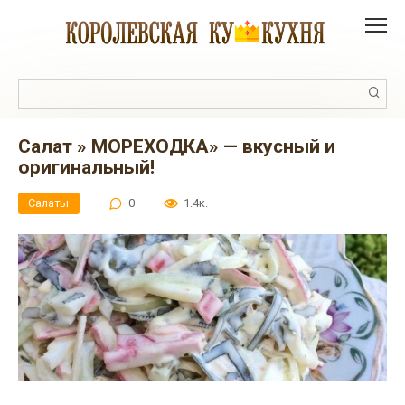
Перейти
к
контенту
Поиск:
Салат » МОРЕХОДКА» — вкусный и
оригинальный!
Салаты
0
1.4к.