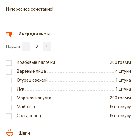
Интересное сочетание!
Ингредиенты
–
+
Порции:
Крабовые палочки .
200
грамм
Вареные яйца
4
штуки
Огурец свежий
1
штука
Лук
1
штука
Морская капуста
200
грамм
Майонез
⅛
по вкусу
Соль, перец
⅛
по вкусу
Шаги