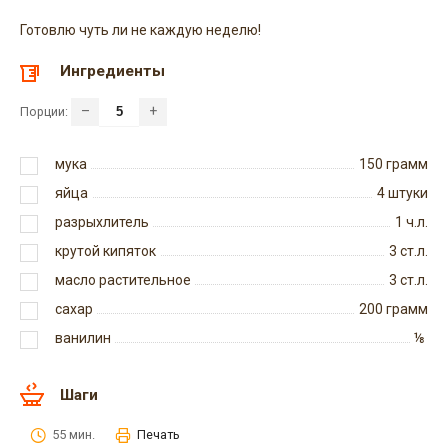
Готовлю чуть ли не каждую неделю!
Ингредиенты
–
+
Порции:
мука
150
грамм
яйца
4
штуки
разрыхлитель
1
ч.л.
крутой кипяток
3
ст.л.
масло растительное
3
ст.л.
сахар
200
грамм
ванилин
⅛
Шаги
55 мин.
Печать