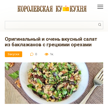
Перейти
к
контенту
Поиск:
Оригинальный и очень вкусный салат
из баклажанов с грецкими орехами
Закуски
0
1к.