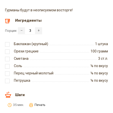
Гурманы будут в неописуемом восторге!
Ингредиенты
–
+
Порции:
Баклажан (крупный)
1
штука
Орехи грецкие
100
грамм
Сметана
3
ст.л.
Соль
⅛
по вкусу
Перец черный молотый
⅛
по вкусу
Петрушка
⅛
по вкусу
Шаги
35 мин.
Печать