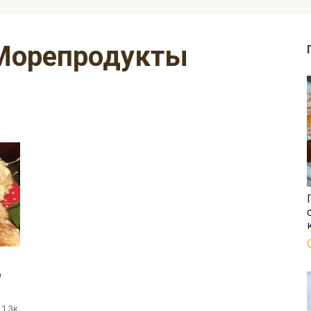
Морепродукты
о
1.3к.