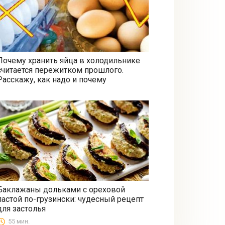
Почему хранить яйца в холодильнике
считается пережитком прошлого.
Все
Расскажу, как надо и почему
Баклажаны дольками с ореховой
пастой по-грузински: чудесный рецепт
Закуски
для застолья
55 мин.