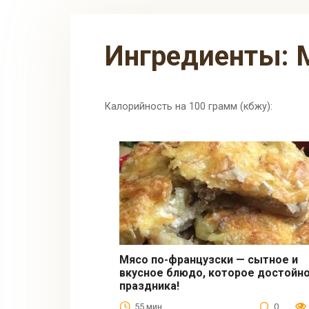
Ингредиенты:
Калорийность на 100 грамм (кбжу):
Мясо по-французски — сытное и
вкусное блюдо, которое достойн
Вторые блюда
праздника!
55 мин.
0