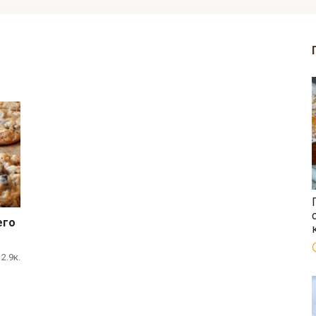
его
2.9к.