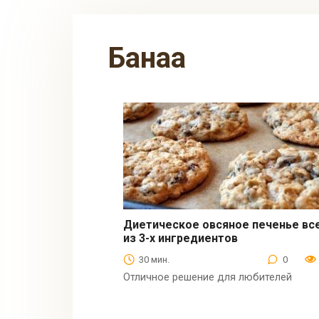
банаа
Диетическое овсяное печенье вс
из 3-х ингредиентов
Десерты
30 мин.
0
Отличное решение для любителей