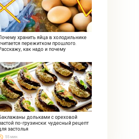
Почему хранить яйца в холодильнике
считается пережитком прошлого.
Все
Расскажу, как надо и почему
Баклажаны дольками с ореховой
пастой по-грузински: чудесный рецепт
Закуски
для застолья
55 мин.