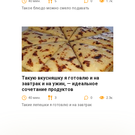
40 мин.
5
0
1.7к.
Такое блюдо можно смело подавать
Такую вкусняшку я готовлю и на
Выпечка
завтрак и на ужин, — идеальное
сочетание продуктов
40 мин.
3
0
2.3к.
Такие лепешки я готовлю и на завтрак