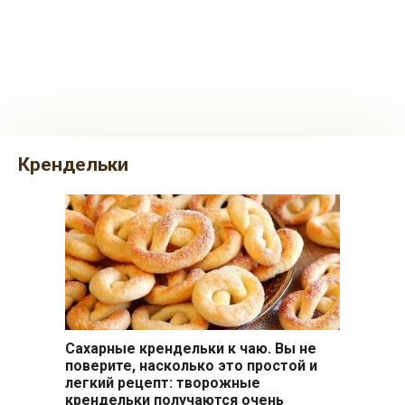
крендельки
Сахарные крендельки к чаю. Вы не
Выпечка
поверите, насколько это простой и
легкий рецепт: творожные
крендельки получаются очень