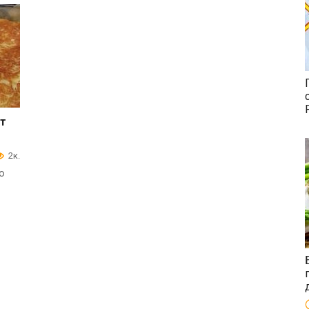
ет
2к.
о