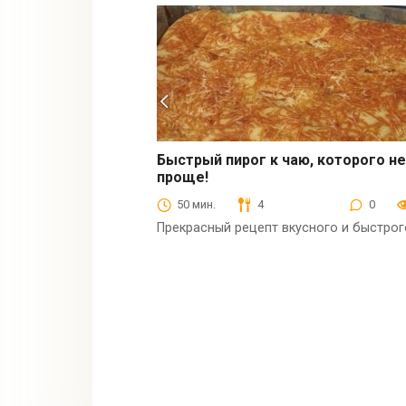
Быстрый пирог к чаю, которого н
проще!
Выпечка
50 мин.
4
0
Прекрасный рецепт вкусного и быстрог