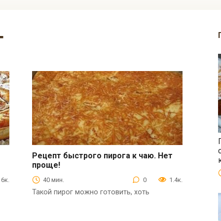
г
Рецепт быстрого пирога к чаю. Нет
проще!
Выпечка
6к.
40 мин.
0
1.4к.
Такой пирог можно готовить, хоть