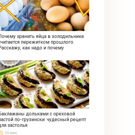
Почему хранить яйца в холодильнике
считается пережитком прошлого.
Все
Расскажу, как надо и почему
Баклажаны дольками с ореховой
пастой по-грузински: чудесный рецепт
Закуски
для застолья
55 мин.