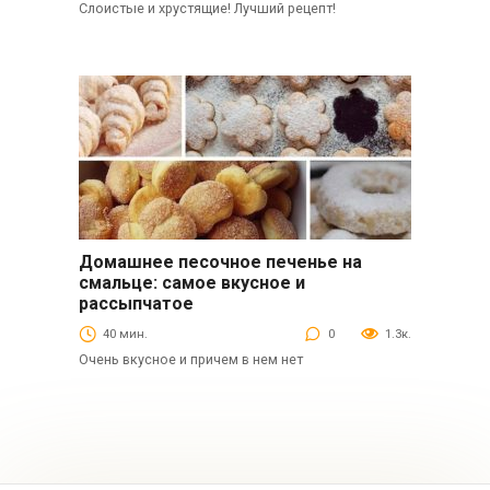
Слоистые и хрустящие! Лучший рецепт!
Домашнее песочное печенье на
Выпечка
смальце: самое вкусное и
рассыпчатое
40 мин.
0
1.3к.
Очень вкусное и причем в нем нет