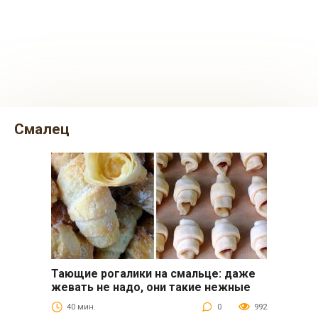
смалец
Тающие рогалики на смальце: даже
Выпечка
жевать не надо, они такие нежные
40 мин.
0
992