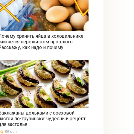
Почему хранить яйца в холодильнике
считается пережитком прошлого.
Все
Расскажу, как надо и почему
Баклажаны дольками с ореховой
пастой по-грузински: чудесный рецепт
Закуски
для застолья
55 мин.