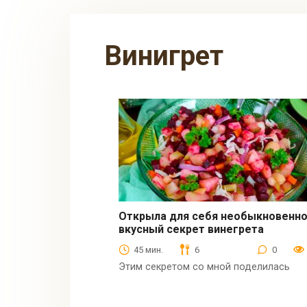
винигрет
Открыла для себя необыкновенн
вкусный секрет винегрета
Салаты
45 мин.
6
0
Этим секретом со мной поделилась