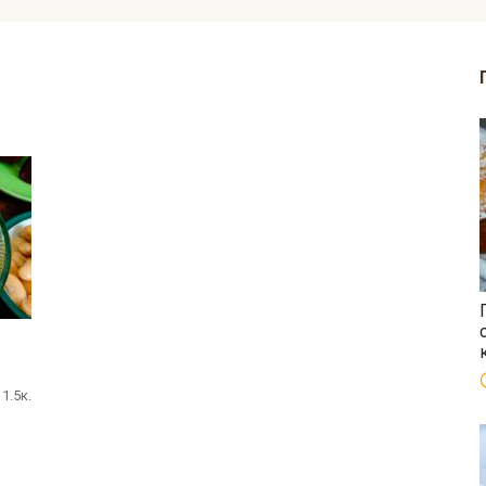
о
1.5к.