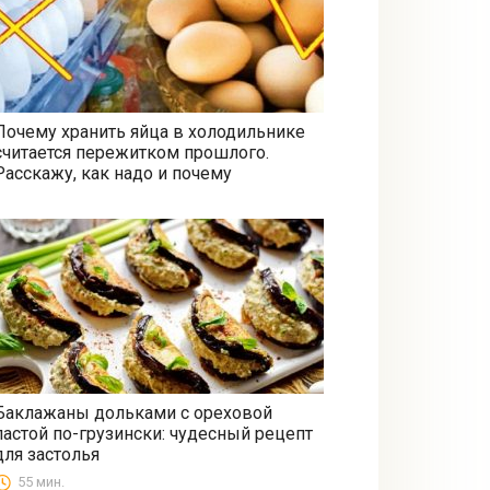
Почему хранить яйца в холодильнике
считается пережитком прошлого.
Все
Расскажу, как надо и почему
Баклажаны дольками с ореховой
пастой по-грузински: чудесный рецепт
Закуски
для застолья
55 мин.