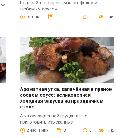
Подавайте с жареным картофелем и
.5к.
любимым соусом.
35 мин.
5
0
1.4к.
Ароматная утка, запечённая в пряном
соевом соусе: великолепная
холодная закуска на праздничном
столе
А из охлаждённой грудки легко
приготовить изысканные
2 час. 1 мин.
8
0
1.1к.