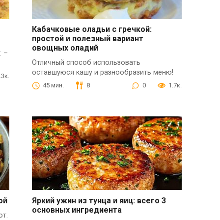
Кабачковые оладьи с гречкой:
простой и полезный вариант
овощных оладий
: –
Отличный способ использовать
оставшуюся кашу и разнообразить меню!
.3к.
45 мин.
8
0
1.7к.
ой
Яркий ужин из тунца и яиц: всего 3
основных ингредиента
от.