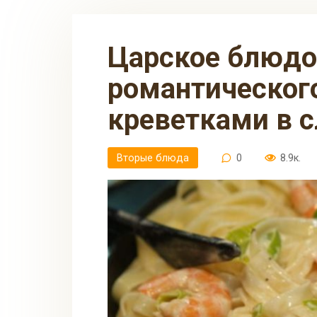
Царское блюдо для
романтического
креветками в с
Вторые блюда
0
8.9к.