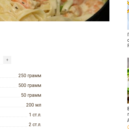
+
250
грамм
500
грамм
50
грамм
200
мл
1
ст.л.
2
ст.л.