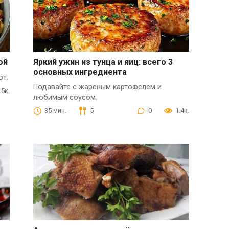
ой
Яркий ужин из тунца и яиц: всего 3
основных ингредиента
от.
Подавайте с жареным картофелем и
.5к.
любимым соусом.
35 мин.
5
0
1.4к.