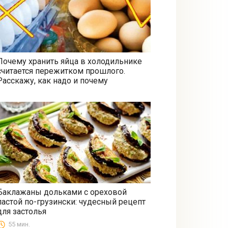
Почему хранить яйца в холодильнике
считается пережитком прошлого.
Все
Расскажу, как надо и почему
Баклажаны дольками с ореховой
пастой по-грузински: чудесный рецепт
Закуски
для застолья
55 мин.