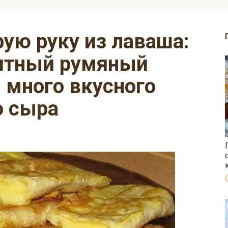
итный румяный
и много вкусного
о сыра