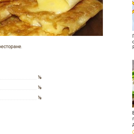
есторане.
⅛
⅛
⅛