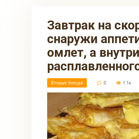
Завтрак на скорую руку из лаваша:
снаружи аппет
омлет, а внутр
расплавленног
Вторые блюда
0
1.1к.