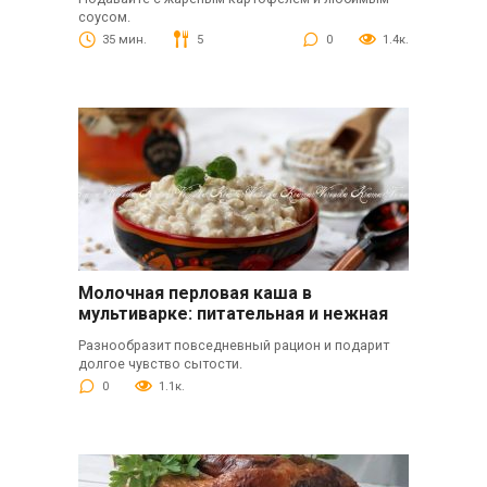
соусом.
35 мин.
5
0
1.4к.
Молочная перловая каша в
мультиварке: питательная и нежная
Разнообразит повседневный рацион и подарит
долгое чувство сытости.
0
1.1к.