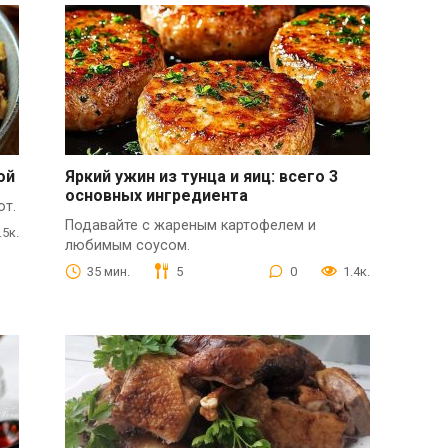
ой
Яркий ужин из тунца и яиц: всего 3
основных ингредиента
от.
Подавайте с жареным картофелем и
.5к.
любимым соусом.
35 мин.
5
0
1.4к.