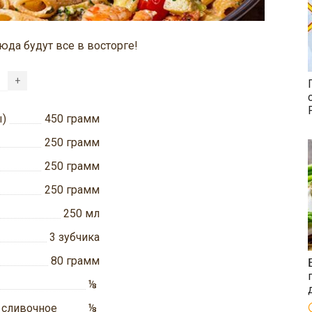
юда будут все в восторге!
+
ы)
450
грамм
250
грамм
250
грамм
250
грамм
250
мл
3
зубчика
80
грамм
⅛
а сливочное
⅛