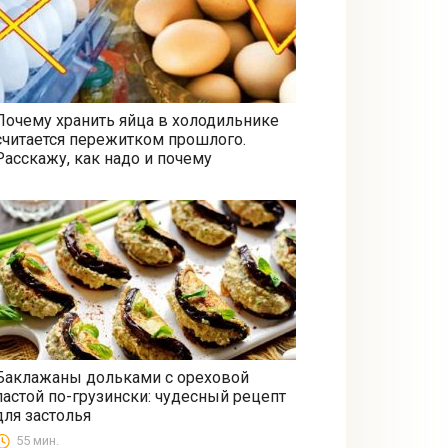
Почему хранить яйца в холодильнике
считается пережитком прошлого.
Все
Расскажу, как надо и почему
Баклажаны дольками с ореховой
пастой по-грузински: чудесный рецепт
Закуски
для застолья
55 мин.