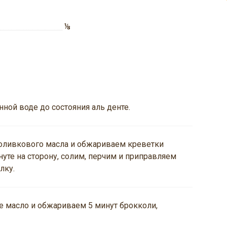
⅛
ной воде до состояния аль денте.
оливкового масла и обжариваем креветки
уте на сторону, солим, перчим и приправляем
лку.
е масло и обжариваем 5 минут брокколи,