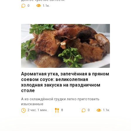
0
1.1к.
Ароматная утка, запечённая в пряном
соевом соусе: великолепная
холодная закуска на праздничном
столе
А из охлаждённой грудки легко приготовить
изысканные
2 час. 1 мин.
8
0
1.1к.