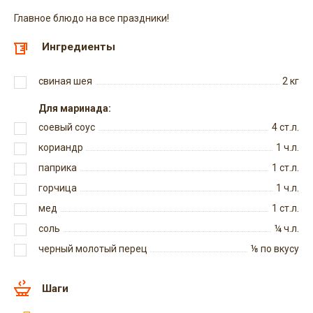
Главное блюдо на все праздники!
Ингредиенты
свиная шея
2
кг
Для маринада:
соевый соус
4
ст.л.
кориандр
1
ч.л.
паприка
1
ст.л.
горчица
1
ч.л.
мед
1
ст.л.
соль
¼
ч.л.
черный молотый перец
⅛
по вкусу
Шаги