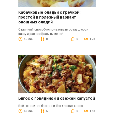
Кабачковые оладьи с гречкой:
простой и полезный вариант
овощных оладий
Отличный способ использовать оставшуюся
кашу и разнообразить меню!
45 мин.
8
0
1.7к.
Бигос с говядиной и свежей капустой
Всё готовится быстро и без лишних хлопот.
60 мин.
5
0
1.5к.