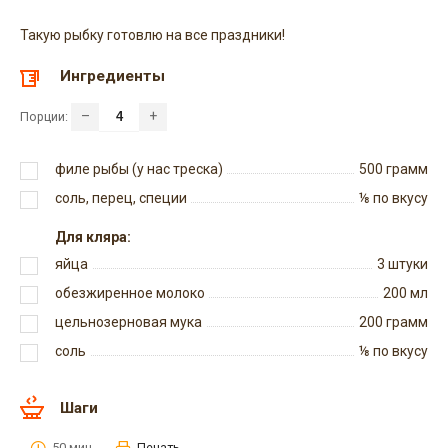
Такую рыбку готовлю на все праздники!
Ингредиенты
–
+
Порции:
филе рыбы (у нас треска)
500
грамм
соль, перец, специи
⅛
по вкусу
Для кляра:
яйца
3
штуки
обезжиренное молоко
200
мл
цельнозерновая мука
200
грамм
соль
⅛
по вкусу
Шаги
50 мин.
Печать