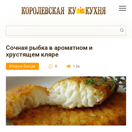
Перейти
к
контенту
Поиск:
Сочная рыбка в ароматном и
хрустящем кляре
Вторые блюда
0
1.2к.