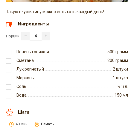
Такую вкуснятину можно есть хоть каждый день!
Ингредиенты
–
+
Порции:
Печень говяжья
500
грамм
Сметана
200
грамм
Лук репчатый
2
штуки
Морковь
1
штука
Соль
½
ч.л.
Вода
150
мл
Шаги
40 мин.
Печать