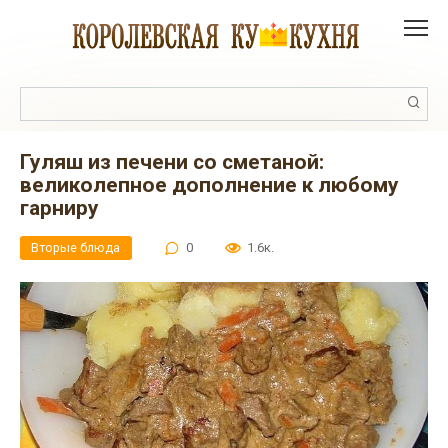
Перейти
к
контенту
Поиск:
Гуляш из печени со сметаной:
великолепное дополнение к любому
гарниру
Вторые блюда
0
1.6к.