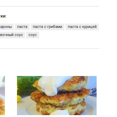
ки:
кароны
паста
паста с грибами
паста с курицей
ивочный соус
соус