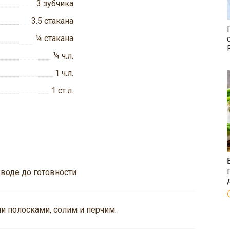
3
зубчика
3.5
стакана
¼
стакана
¼
ч.л.
1
ч.л.
1
ст.л.
 воде до готовности
и полосками, солим и перчим.