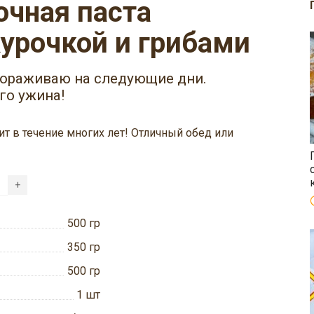
урочкой и грибами
мораживаю на следующие дни.
го ужина!
ит в течение многих лет! Отличный обед или
+
500
гр
350
гр
500
гр
1
шт