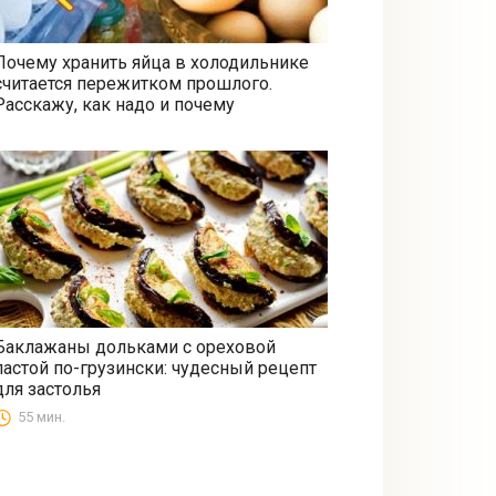
Почему хранить яйца в холодильнике
считается пережитком прошлого.
Все
Расскажу, как надо и почему
Баклажаны дольками с ореховой
пастой по-грузински: чудесный рецепт
Закуски
для застолья
55 мин.