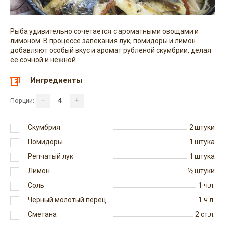
Рыба удивительно сочетается с ароматными овощами и
лимоном. В процессе запекания лук, помидоры и лимон
добавляют особый вкус и аромат рубленой скумбрии, делая
ее сочной и нежной.
Ингредиенты
–
+
Порции:
Скумбрия
2
штуки
Помидоры
1
штука
Репчатый лук
1
штука
Лимон
½
штуки
Соль
1
ч.л.
Черный молотый перец
1
ч.л.
Сметана
2
ст.л.