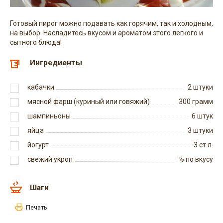
Готовый пирог можно подавать как горячим, так и холодным,
на выбор. Насладитесь вкусом и ароматом этого легкого и
сытного блюда!
Ингредиенты
кабачки
2
штуки
мясной фарш (куриный или говяжий)
300
грамм
шампиньоны
6
штук
яйца
3
штуки
йогурт
3
ст.л.
свежий укроп
⅛
по вкусу
Шаги
Печать