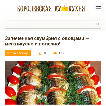
Перейти
к
контенту
Поиск:
Запеченная скумбрия с овощами —
мега вкусно и полезно!
Вторые блюда
0
1.1к.