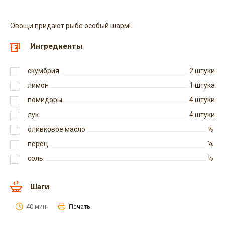
Овощи придают рыбе особый шарм!
Ингредиенты
скумбрия
2
штуки
лимон
1
штука
помидоры
4
штуки
лук
4
штуки
оливковое масло
⅛
перец
⅛
соль
⅛
Шаги
40 мин.
Печать