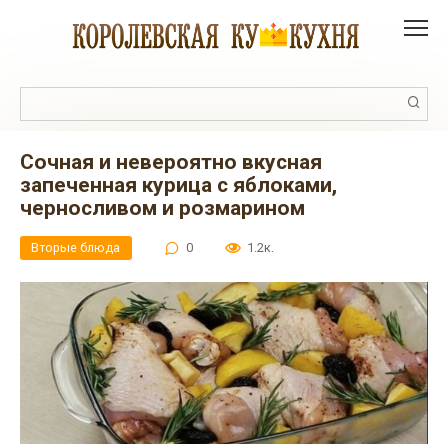
Перейти
к
контенту
Поиск:
Сочная и невероятно вкусная
запеченная курица с яблоками,
черносливом и розмарином
Вторые блюда
0
1.2к.