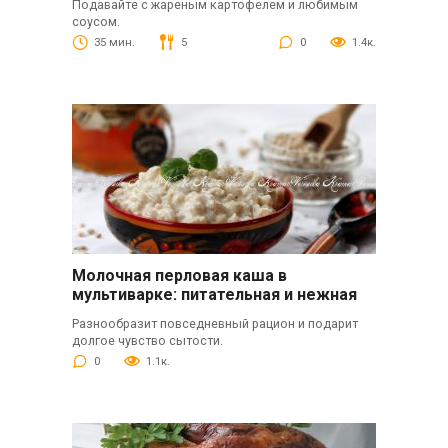
Подавайте с жареным картофелем и любимым
соусом.
35 мин.
5
0
1.4к.
Молочная перловая каша в
мультиварке: питательная и нежная
Разнообразит повседневный рацион и подарит
долгое чувство сытости.
0
1.1к.