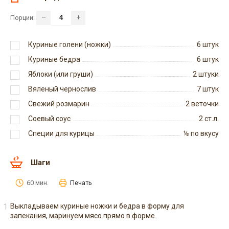
–
+
Порции:
Куриные голени (ножки)
6
штук
Куриные бедра
6
штук
Яблоки (или груши)
2
штуки
Вяленый чернослив
7
штук
Свежий розмарин
2
веточки
Соевый соус
2
ст.л.
Специи для курицы
⅛
по вкусу
Шаги
60 мин.
Печать
Выкладываем куриные ножки и бедра в форму для
запекания, маринуем мясо прямо в форме.