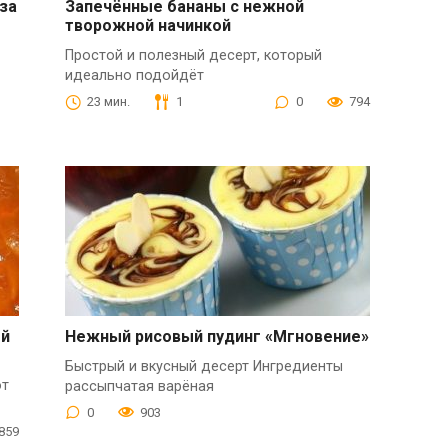
за
Запечённые бананы с нежной
творожной начинкой
Простой и полезный десерт, который
идеально подойдёт
23 мин.
1
0
794
ый
Нежный рисовый пудинг «Мгновение»
Быстрый и вкусный десерт Ингредиенты
от
рассыпчатая варёная
0
903
859