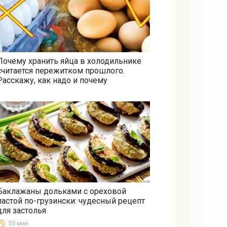
Почему хранить яйца в холодильнике
считается пережитком прошлого.
Все
Расскажу, как надо и почему
Баклажаны дольками с ореховой
пастой по-грузински: чудесный рецепт
Закуски
для застолья
55 мин.