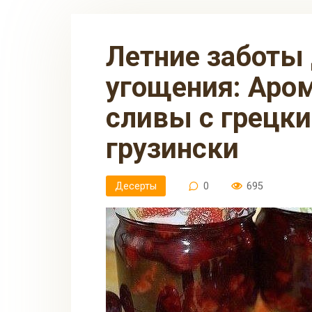
Летние заботы для зимнего
угощения: Аро
сливы с грецки
грузински
Десерты
0
695