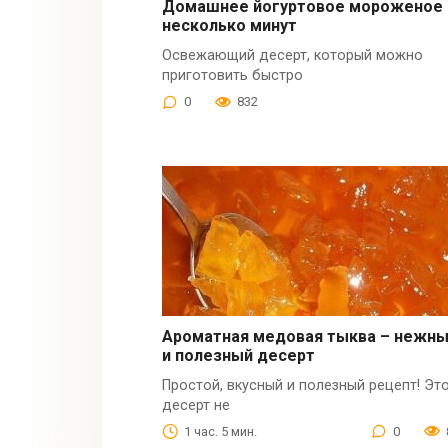
Домашнее йогуртовое мороженое 
несколько минут
Освежающий десерт, который можно
приготовить быстро
0
832
Ароматная медовая тыква – нежн
и полезный десерт
Простой, вкусный и полезный рецепт! Эт
десерт не
1 час. 5 мин.
0