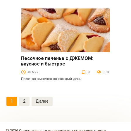
Песочное печенье с ДЖЕМОМ:
Выпечка
вкусное и быстрое
40 мин.
0
1.5к.
Простая выпечка на каждый день
Пагинация
1
2
Далее
записей
© 2026 Coocooking.ru — копирование материалов строго