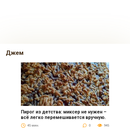
джем
Пирог из детства: миксер не нужен –
Выпечка
всё легко перемешивается вручную.
45 мин.
0
945