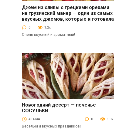
Джем из сливы с грецкими орехами
Десерты
на грузинский манер — один из самых
вкусных джемов, которые я готовила
0
1.2к.
Очень вкусный и ароматный!
Новогодний десерт — печенье
Выпечка
СОСУЛЬКИ
40 мин.
0
1.9к.
Веселый и вкусных праздников!