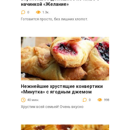
Выпечка
начинкой «Желание»
0
1.3к.
Готовится просто, без лишних хлопот.
Нежнейшие хрустящие конвертики
Выпечка
«Минутка» с ягодным джемом
40 мин.
0
998
Хрустим всей семьей! Очень вкусно