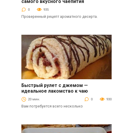
самого вкусного чаепития
0
935
Проверенный рецепт ароматного десерта.
Быстрый рулет с джемом —
Выпечка
идеальное лакомство к чаю
20 мин.
0
930
Вам потребуется всего несколько