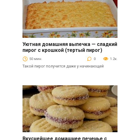
Уютная домашняя выпечка — сладкий
Выпечка
пирог с крошкой (тертый пирог)
50 мин.
0
1.2к.
Такой пирог получится даже у начинающей
Вкуснейшее домашнее печенье с