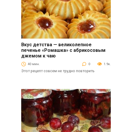
Вкус детства — великолепное
Выпечка
печенье «Ромашка» с абрикосовым
джемом к чаю
40 мин.
0
1.9к.
Этот рецепт совсем не трудно повторить