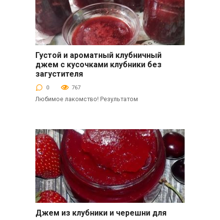
Густой и ароматный клубничный
Десерты
джем с кусочками клубники без
загустителя
0
767
Любимое лакомство! Результатом
Джем из клубники и черешни для
Десерты