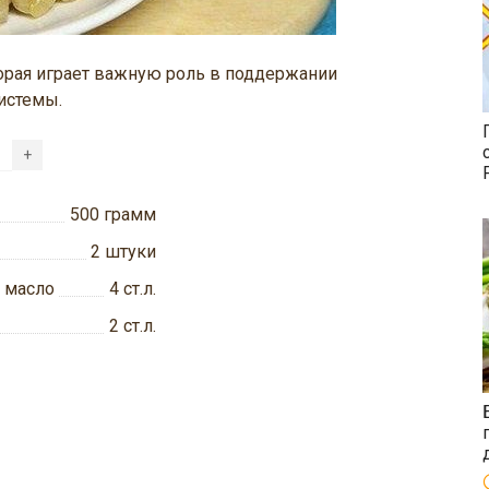
орая играет важную роль в поддержании
истемы.
+
500
грамм
2
штуки
 масло
4
ст.л.
2
ст.л.