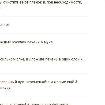
 очистите её от пленок и, при необходимости,
.
ьцами.
аждый кусочек печени в муке.
 сильном огне, выложите печень в один слой и
резанный лук, перемешайте и жарьте ещё 3
вкусу.
ороду крышкой и тушите ещё 4–5 минут,