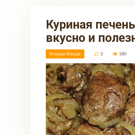
Куриная печень с луком – просто,
вкусно и полез
Вторые блюда
0
580