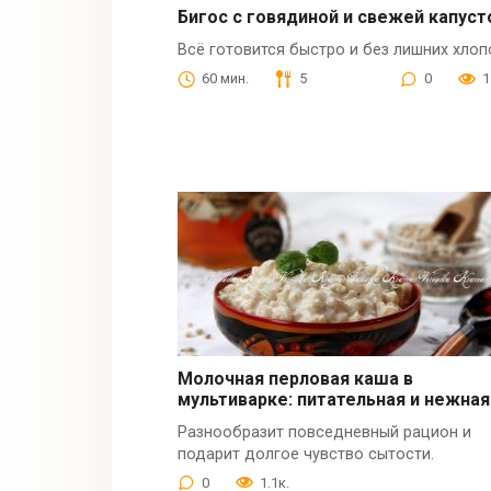
Бигос с говядиной и свежей капуст
Всё готовится быстро и без лишних хлоп
60 мин.
5
0
1
Молочная перловая каша в
мультиварке: питательная и нежная
Разнообразит повседневный рацион и
подарит долгое чувство сытости.
0
1.1к.