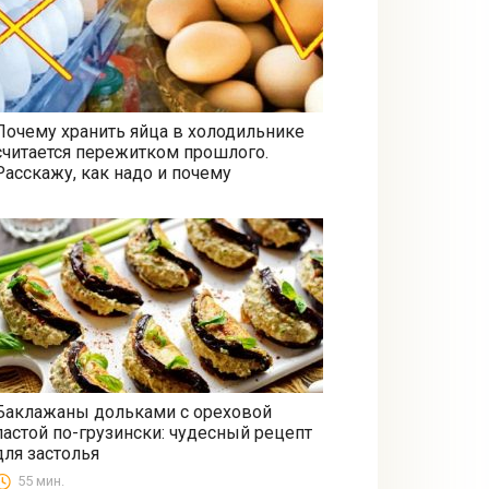
Почему хранить яйца в холодильнике
считается пережитком прошлого.
Все
Расскажу, как надо и почему
Баклажаны дольками с ореховой
пастой по-грузински: чудесный рецепт
Закуски
для застолья
55 мин.