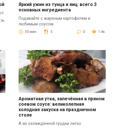
ой
Яркий ужин из тунца и яиц: всего 3
основных ингредиента
от.
Подавайте с жареным картофелем и
.5к.
любимым соусом.
35 мин.
5
0
1.4к.
Ароматная утка, запечённая в пряном
соевом соусе: великолепная
холодная закуска на праздничном
столе
А из охлаждённой грудки легко